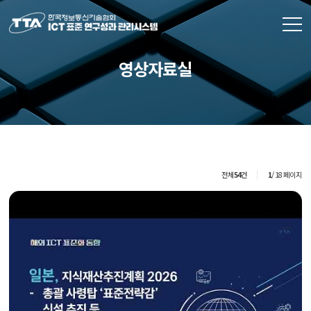
영상자료실
전체
54
건
1
/ 18 페이지