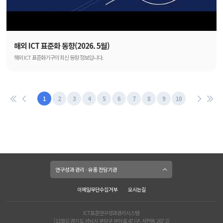
해외 ICT 표준화 동향(2026. 5월)
해외 ICT 표준화기구의 최신 동향 정보입니다.
1
2
3
4
5
6
7
8
9
10
[논문] 한국과학기술정보연구원
연구성과 관리 · 유통 전담기관
[특허] 한국특허전략개발원
[보고서원문] 한국과학기술정보연구원
이메일무단수집거부
오시는길
[연구시설장비] 한국기초과학지원연구원
[기술요약정보] 한국산업기술진흥원
ICT표준연구성과관리시스템
[화합물] 한국화학연구원
[13591] 경기도 성남시 분당구 분당로 47 (구. 서현동 267-2)